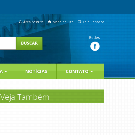
Área restrita
Mapa do Site
Fale Conosco
Redes
IA
NOTÍCIAS
CONTATO
Veja Também