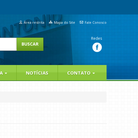
Área restrita
Mapa do Site
Fale Conosco
Redes
IA
NOTÍCIAS
CONTATO