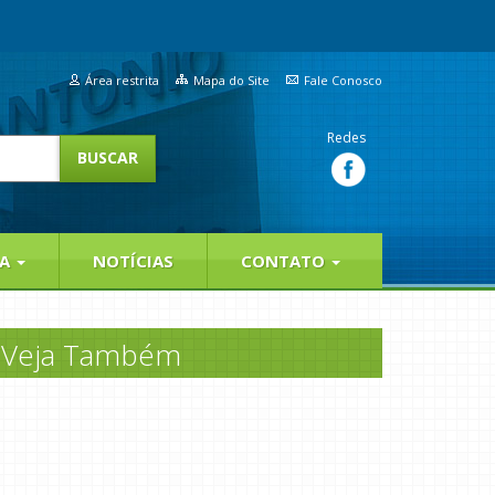
Área restrita
Mapa do Site
Fale Conosco
Redes
IA
NOTÍCIAS
CONTATO
Veja Também