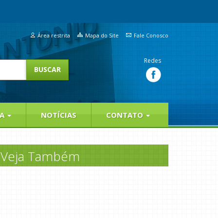
Área restrita
Mapa do Site
Fale Conosco
Redes
IA
NOTÍCIAS
CONTATO
Veja Também