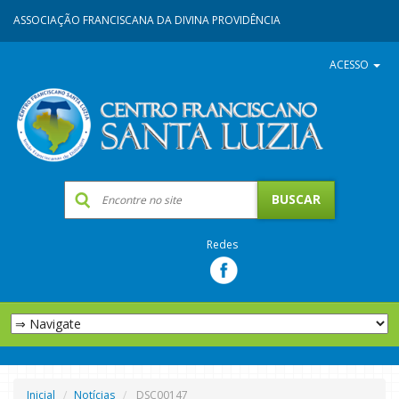
ASSOCIAÇÃO FRANCISCANA DA DIVINA PROVIDÊNCIA
ACESSO
Redes
Inicial
Notícias
DSC00147