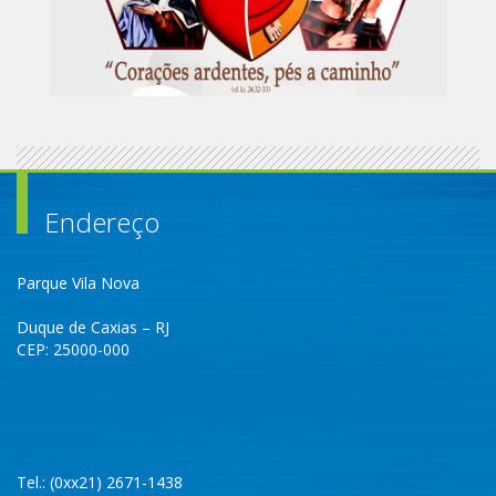
Endereço
Parque Vila Nova
Duque de Caxias – RJ
CEP: 25000-000
Tel.: (0xx21) 2671-1438