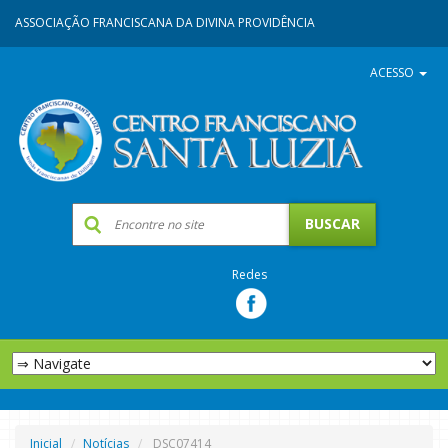
ASSOCIAÇÃO FRANCISCANA DA DIVINA PROVIDÊNCIA
ACESSO
Redes
Inicial
Notícias
DSC07414