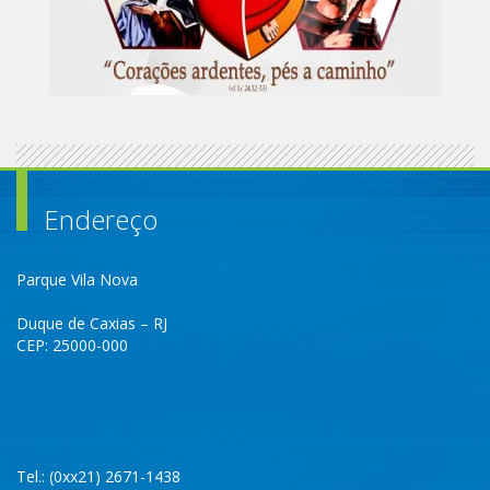
Endereço
Parque Vila Nova
Duque de Caxias – RJ
CEP: 25000-000
Tel.: (0xx21) 2671-1438