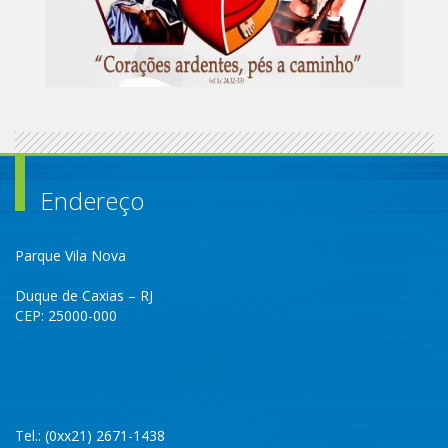
Endereço
Parque Vila Nova
Duque de Caxias – RJ
CEP: 25000-000
Tel.: (0xx21) 2671-1438