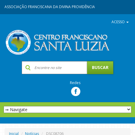
ASSOCIAÇÃO FRANCISCANA DA DIVINA PROVIDÊNCIA
ACESSO
Redes
Inicial
Notícias
DSC08706