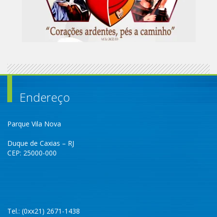
Endereço
Parque Vila Nova
Duque de Caxias – RJ
CEP: 25000-000
Tel.: (0xx21) 2671-1438