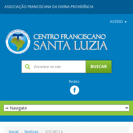
ASSOCIAÇÃO FRANCISCANA DA DIVINA PROVIDÊNCIA
ACESSO
Redes
Inicial
Notícias
DSC08714