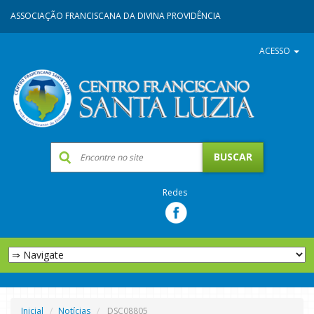
ASSOCIAÇÃO FRANCISCANA DA DIVINA PROVIDÊNCIA
ACESSO
Redes
Inicial
Notícias
DSC08805