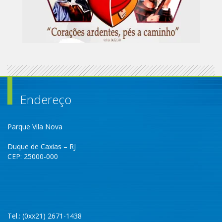
Endereço
Parque Vila Nova
Duque de Caxias – RJ
CEP: 25000-000
Tel.: (0xx21) 2671-1438