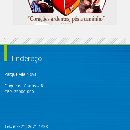
Endereço
Parque Vila Nova
Duque de Caxias – RJ
CEP: 25000-000
Tel.: (0xx21) 2671-1438