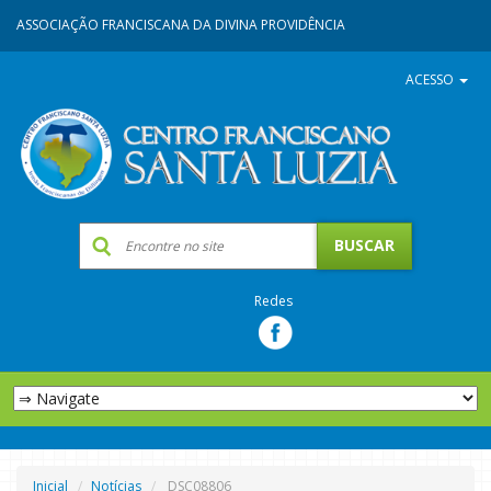
ASSOCIAÇÃO FRANCISCANA DA DIVINA PROVIDÊNCIA
ACESSO
Redes
Inicial
Notícias
DSC08806