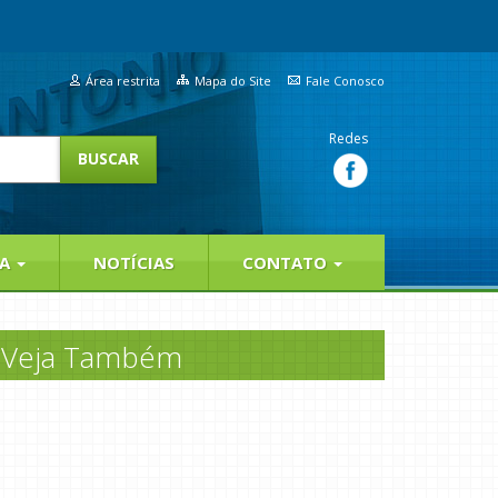
Área restrita
Mapa do Site
Fale Conosco
Redes
IA
NOTÍCIAS
CONTATO
Veja Também