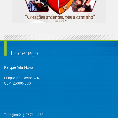
Endereço
Parque Vila Nova
Duque de Caxias – RJ
CEP: 25000-000
Tel.: (0xx21) 2671-1438