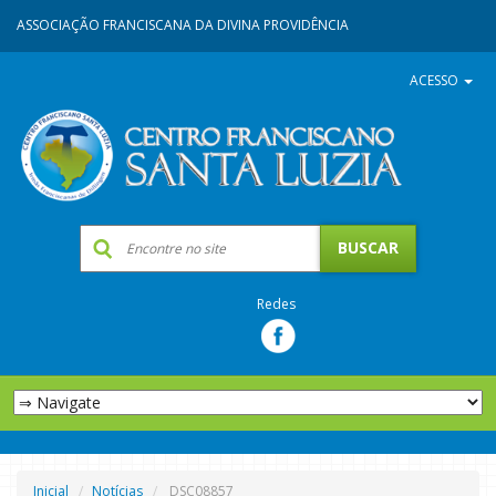
ASSOCIAÇÃO FRANCISCANA DA DIVINA PROVIDÊNCIA
ACESSO
Redes
Inicial
Notícias
DSC08857