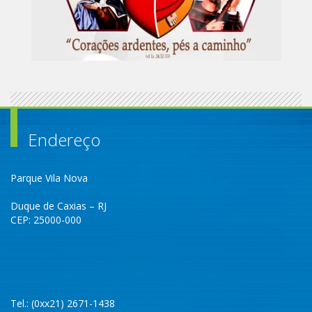
Endereço
Parque Vila Nova
Duque de Caxias – RJ
CEP: 25000-000
Tel.: (0xx21) 2671-1438