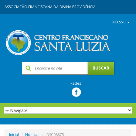
ASSOCIAÇÃO FRANCISCANA DA DIVINA PROVIDÊNCIA
ACESSO
Redes
Inicial
Notícias
DSC08875