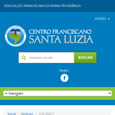
ASSOCIAÇÃO FRANCISCANA DA DIVINA PROVIDÊNCIA
ACESSO
Redes
Inicial
Notícias
DSC08877