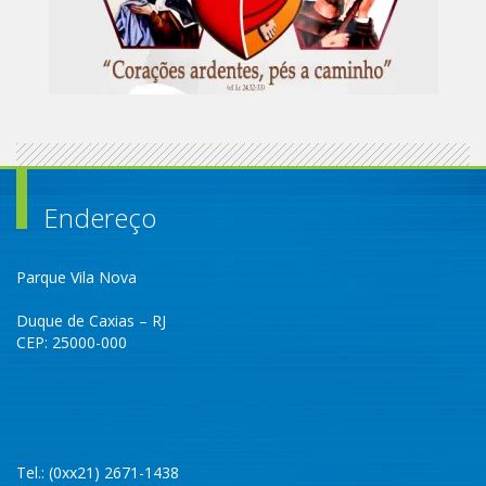
Endereço
Parque Vila Nova
Duque de Caxias – RJ
CEP: 25000-000
Tel.: (0xx21) 2671-1438