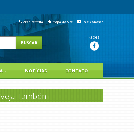
Área restrita
Mapa do Site
Fale Conosco
Redes
IA
NOTÍCIAS
CONTATO
Veja Também