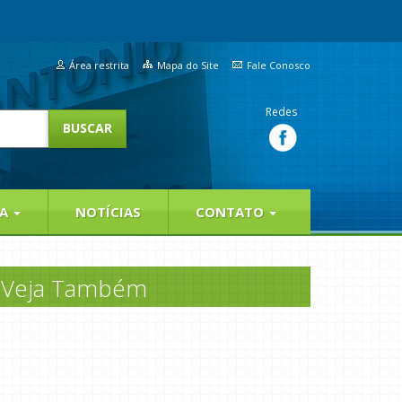
Área restrita
Mapa do Site
Fale Conosco
Redes
IA
NOTÍCIAS
CONTATO
Veja Também