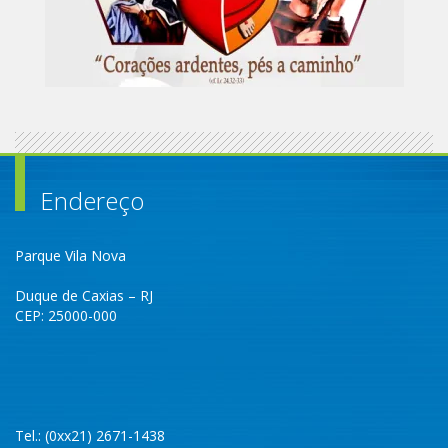
Endereço
Parque Vila Nova
Duque de Caxias – RJ
CEP: 25000-000
Tel.: (0xx21) 2671-1438