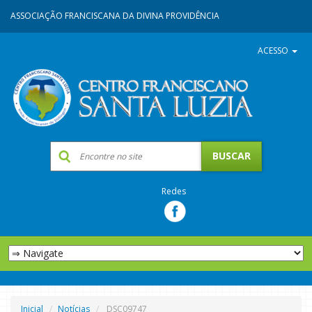
ASSOCIAÇÃO FRANCISCANA DA DIVINA PROVIDÊNCIA
ACESSO
Redes
Inicial
Notícias
DSC09747