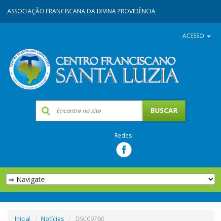
ASSOCIAÇÃO FRANCISCANA DA DIVINA PROVIDÊNCIA
ACESSO
Redes
Inicial
Notícias
DSC09760