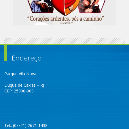
Endereço
Parque Vila Nova
Duque de Caxias – RJ
CEP: 25000-000
Tel.: (0xx21) 2671-1438