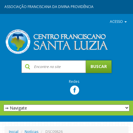
ASSOCIAÇÃO FRANCISCANA DA DIVINA PROVIDÊNCIA
ACESSO
Redes
Inicial
Notícias
DSC09826