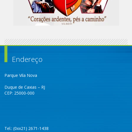
Endereço
Parque Vila Nova
Duque de Caxias – RJ
CEP: 25000-000
Tel.: (0xx21) 2671-1438