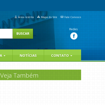
Área restrita
Mapa do Site
Fale Conosco
Redes
IA
NOTÍCIAS
CONTATO
Veja Também