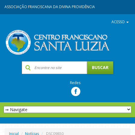
ASSOCIAÇÃO FRANCISCANA DA DIVINA PROVIDÊNCIA
ACESSO
Redes
Inicial
Notícias
DSC09850