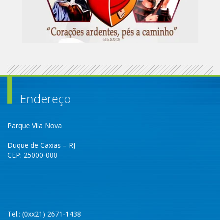
Endereço
Parque Vila Nova
Duque de Caxias – RJ
CEP: 25000-000
Tel.: (0xx21) 2671-1438