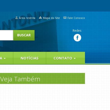
Área restrita
Mapa do Site
Fale Conosco
Redes
IA
NOTÍCIAS
CONTATO
Veja Também