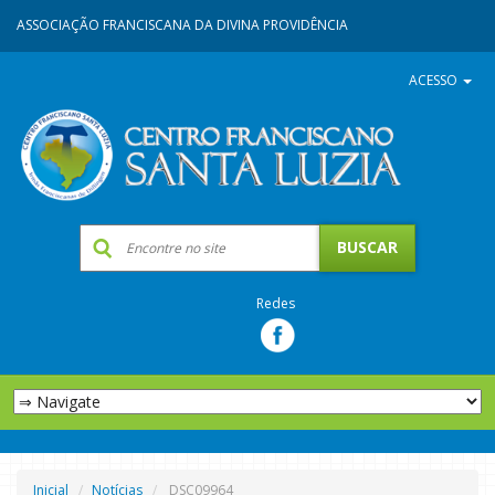
ASSOCIAÇÃO FRANCISCANA DA DIVINA PROVIDÊNCIA
ACESSO
Redes
Inicial
Notícias
DSC09964