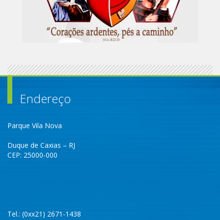
Endereço
Parque Vila Nova
Duque de Caxias – RJ
CEP: 25000-000
Tel.: (0xx21) 2671-1438