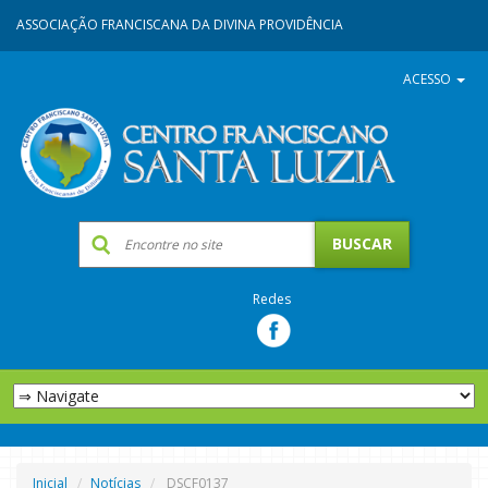
ASSOCIAÇÃO FRANCISCANA DA DIVINA PROVIDÊNCIA
ACESSO
Redes
Inicial
Notícias
DSCF0137