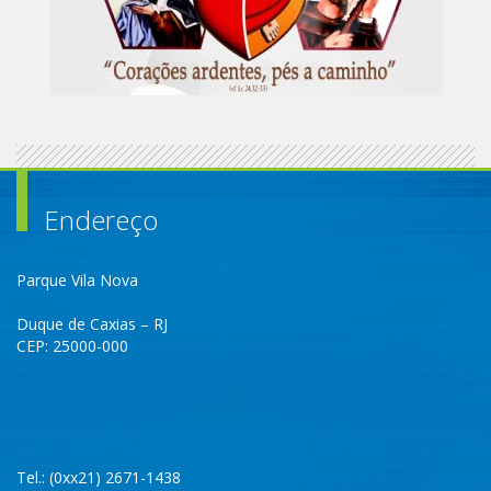
Endereço
Parque Vila Nova
Duque de Caxias – RJ
CEP: 25000-000
Tel.: (0xx21) 2671-1438