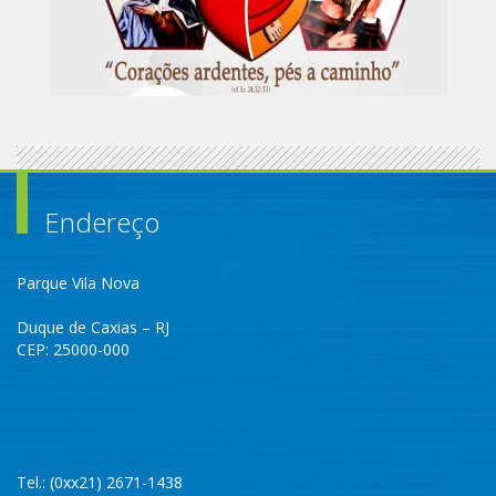
Endereço
Parque Vila Nova
Duque de Caxias – RJ
CEP: 25000-000
Tel.: (0xx21) 2671-1438