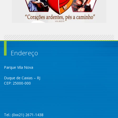
Endereço
Parque Vila Nova
Duque de Caxias – RJ
CEP: 25000-000
Tel.: (0xx21) 2671-1438