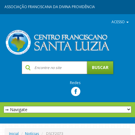
ASSOCIAÇÃO FRANCISCANA DA DIVINA PROVIDÊNCIA
ACESSO
Redes
Inicial
Notícias
DSCF2073