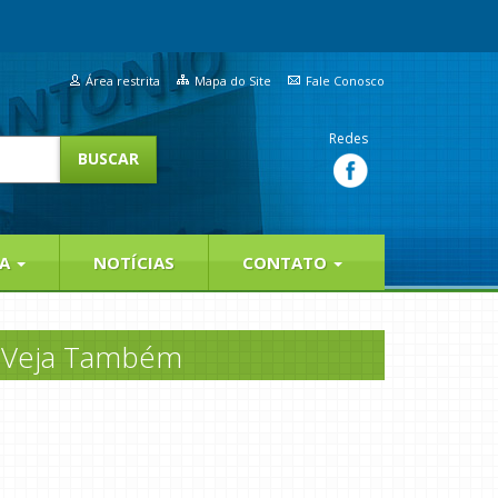
Área restrita
Mapa do Site
Fale Conosco
Redes
IA
NOTÍCIAS
CONTATO
Veja Também