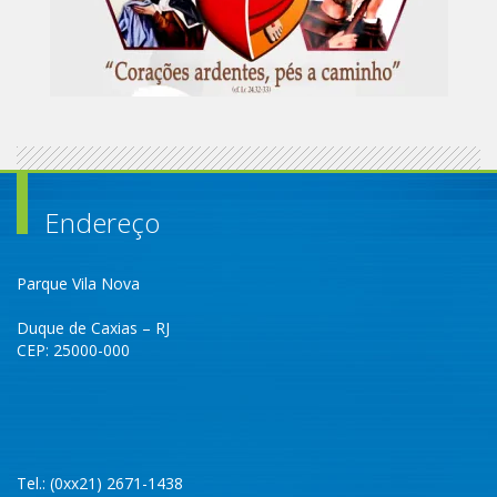
Endereço
Parque Vila Nova
Duque de Caxias – RJ
CEP: 25000-000
Tel.: (0xx21) 2671-1438