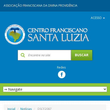
ASSOCIAÇÃO FRANCISCANA DA DIVINA PROVIDÊNCIA
ACESSO
Redes
Inicial
Notícias
DSCF2087