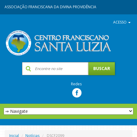
ASSOCIAÇÃO FRANCISCANA DA DIVINA PROVIDÊNCIA
ACESSO
Redes
Inicial
Notícias
DSCF2099