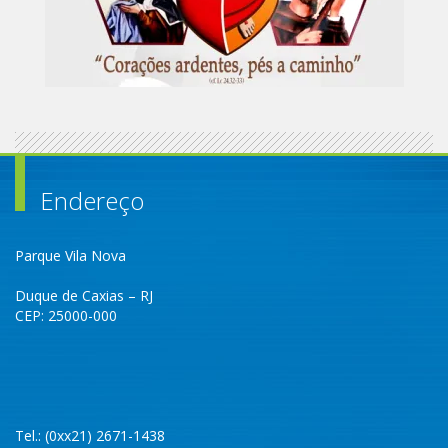
Endereço
Parque Vila Nova
Duque de Caxias – RJ
CEP: 25000-000
Tel.: (0xx21) 2671-1438