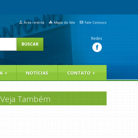
Área restrita
Mapa do Site
Fale Conosco
Redes
IA
NOTÍCIAS
CONTATO
Veja Também