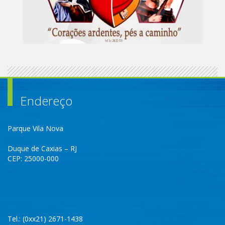
Endereço
Parque Vila Nova
Duque de Caxias – RJ
CEP: 25000-000
Tel.: (0xx21) 2671-1438