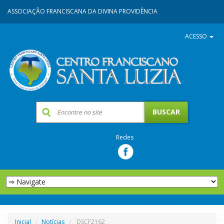
ASSOCIAÇÃO FRANCISCANA DA DIVINA PROVIDÊNCIA
ACESSO
Redes
Inicial
Notícias
DSCF2162