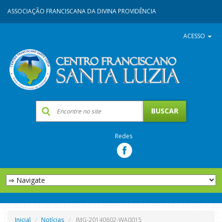
ASSOCIAÇÃO FRANCISCANA DA DIVINA PROVIDÊNCIA
ACESSO
Redes
Inicial
Notícias
IMG-20140602-WA0015