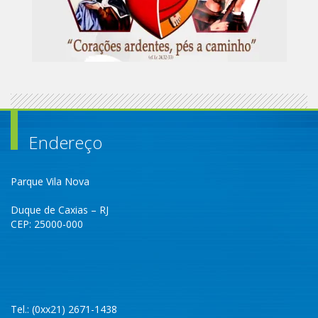
Endereço
Parque Vila Nova
Duque de Caxias – RJ
CEP: 25000-000
Tel.: (0xx21) 2671-1438