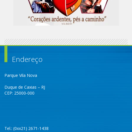
Endereço
Parque Vila Nova
Duque de Caxias – RJ
CEP: 25000-000
Tel.: (0xx21) 2671-1438