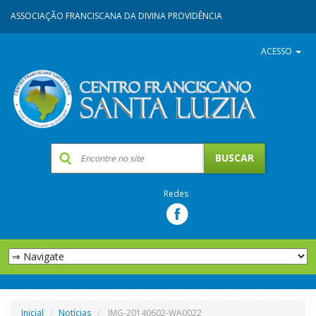
ASSOCIAÇÃO FRANCISCANA DA DIVINA PROVIDÊNCIA
ACESSO
Redes
Inicial
Notícias
IMG-20140602-WA0022