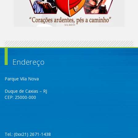
Endereço
Parque Vila Nova
Duque de Caxias – RJ
CEP: 25000-000
Tel.: (0xx21) 2671-1438