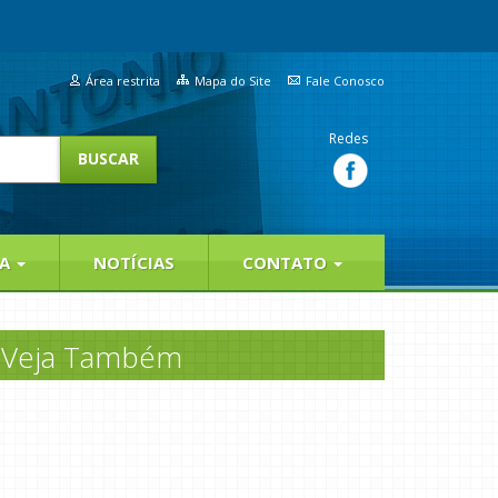
Área restrita
Mapa do Site
Fale Conosco
Redes
IA
NOTÍCIAS
CONTATO
Veja Também