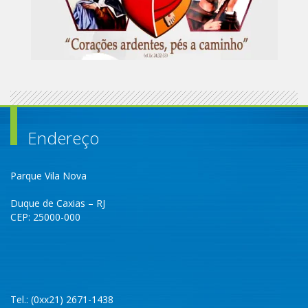
Endereço
Parque Vila Nova
Duque de Caxias – RJ
CEP: 25000-000
Tel.: (0xx21) 2671-1438