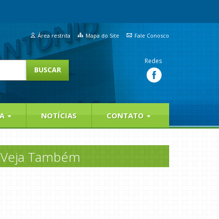
Área restrita
Mapa do Site
Fale Conosco
Redes
IA
NOTÍCIAS
CONTATO
Veja Também