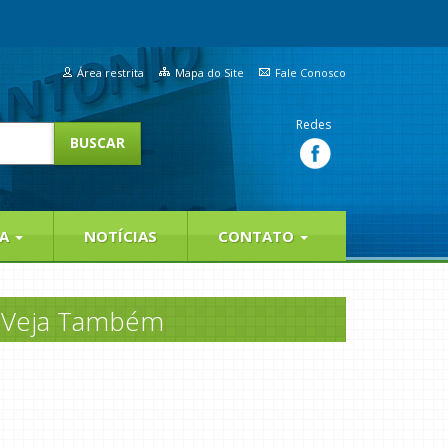
Área restrita
Mapa do Site
Fale Conosco
Redes
IA
NOTÍCIAS
CONTATO
Veja Também